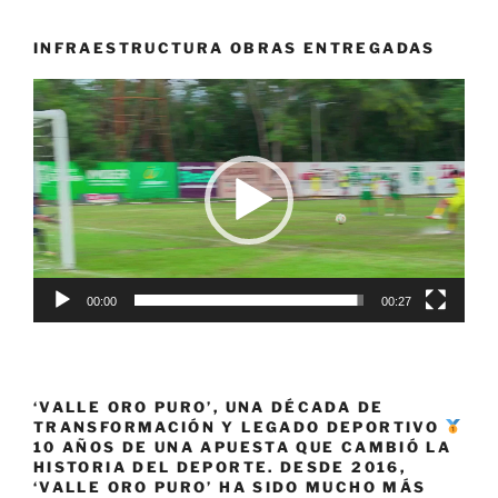
Válida
de
INFRAESTRUCTURA OBRAS ENTREGADAS
velocidad»
Reproductor
de
vídeo
00:00
00:27
‘VALLE ORO PURO’, UNA DÉCADA DE
TRANSFORMACIÓN Y LEGADO DEPORTIVO
10 AÑOS DE UNA APUESTA QUE CAMBIÓ LA
HISTORIA DEL DEPORTE. DESDE 2016,
‘VALLE ORO PURO’ HA SIDO MUCHO MÁS