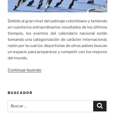
Debido al gran nivel del patinaje colombiano y teniendo
en cuenta los extraordinarios resultados de los últimos
tiempos, los eventos del calendario nacional están
tomando una categorización de carácter internacional,
razón por la cual los deportistas de otros países buscan
un espacio para prepararse y competir con los mejores
del mundo.
«Cali
Continuar leyendo
recibirá
a
patinadores
BUSCADOR
de
diez
Buscar
Buscar
países
por:
en