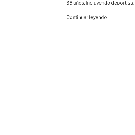
35 años, incluyendo deportista
«La
Continuar leyendo
V
Copa
Internaciona
Cheetaras
2025 se
inauguró
en
el
Coliseo
Evangelista
Mora»