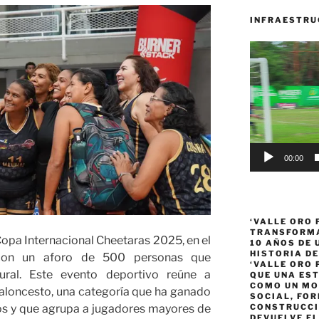
INFRAESTRU
Reproductor
de
vídeo
00:00
‘VALLE ORO 
TRANSFORMA
V Copa Internacional Cheetaras 2025, en el
10 AÑOS DE
HISTORIA DE
 con un aforo de 500 personas que
‘VALLE ORO 
ral. Este evento deportivo reúne a
QUE UNA ES
COMO UN MO
loncesto, una categoría que ha ganado
SOCIAL, FOR
os y que agrupa a jugadores mayores de
CONSTRUCCI
DEVUELVE EL