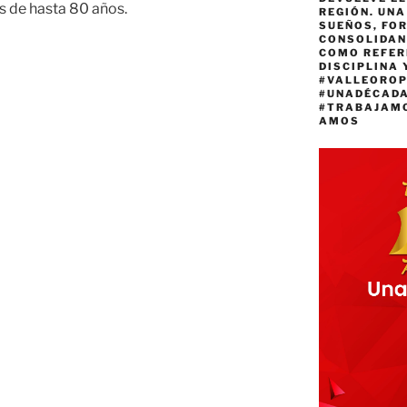
s de hasta 80 años.
REGIÓN. UN
SUEÑOS, FO
CONSOLIDAN
COMO REFER
DISCIPLINA 
#VALLEORO
#UNADÉCAD
#TRABAJAM
l
AMOS