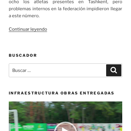
ocho los atletas presentes en Tashkent, pero
problemas internos en la federación impidieron llegar
a este número.
«Colombia
Continuar leyendo
estuvo
presente
en
BUSCADOR
el
Mundial
Buscar
Buscar
de
por:
Sambo
en
Uzbekistán»
INFRAESTRUCTURA OBRAS ENTREGADAS
Reproductor
de
vídeo