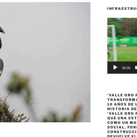
INFRAESTRU
Reproductor
de
vídeo
00:00
‘VALLE ORO 
TRANSFORMA
10 AÑOS DE
HISTORIA DE
‘VALLE ORO 
QUE UNA ES
COMO UN MO
SOCIAL, FOR
CONSTRUCCI
DEVUELVE EL