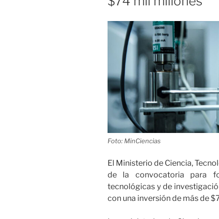
$74 mil millones
el
país»
Foto: MinCiencias
El Ministerio de Ciencia, Tecno
de la convocatoria para for
tecnológicas y de investigació
con una inversión de más de $7