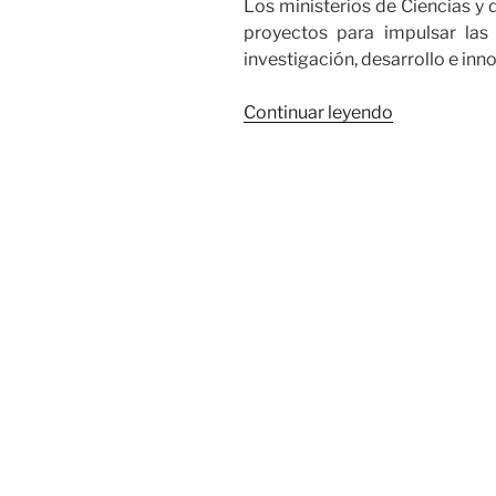
Los ministerios de Ciencias y 
proyectos para impulsar las
investigación, desarrollo e inno
«MinCiencia
Continuar leyendo
publica
resultados
de
convocatori
para
fortalecer
institucione
de
educación
superior
públicas
por
más
de