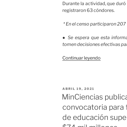
Durante la actividad, que duró 
registraron 63 cóndores.
*
En el censo participaron 207 
● Se espera que esta inform
tomen decisiones efectivas pa
«Primer
Continuar leyendo
Censo
Nacional
de
cóndor
PUBLICADO
ABRIL 19, 2021
indicaría
EL
MinCiencias public
reducción
convocatoria para f
de
esta
de educación super
especie
en