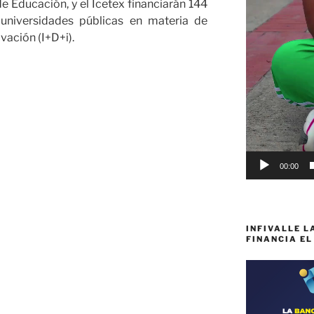
de Educación, y el Icetex financiarán 144
 universidades públicas en materia de
vación (I+D+i).
s
a
00:00
s
INFIVALLE L
FINANCIA EL