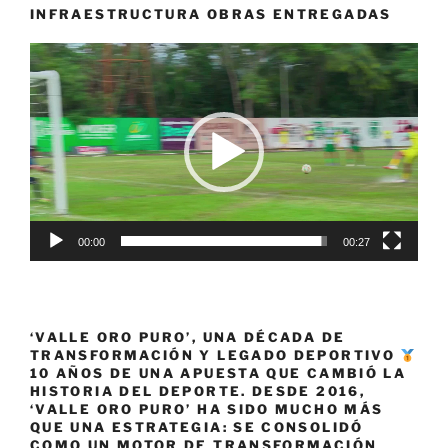
Toyota
INFRAESTRUCTURA OBRAS ENTREGADAS
Junior
Reproductor
World
de
Golf
vídeo
Cup»
00:00
00:27
‘VALLE ORO PURO’, UNA DÉCADA DE
TRANSFORMACIÓN Y LEGADO DEPORTIVO
10 AÑOS DE UNA APUESTA QUE CAMBIÓ LA
HISTORIA DEL DEPORTE. DESDE 2016,
‘VALLE ORO PURO’ HA SIDO MUCHO MÁS
QUE UNA ESTRATEGIA: SE CONSOLIDÓ
COMO UN MOTOR DE TRANSFORMACIÓN