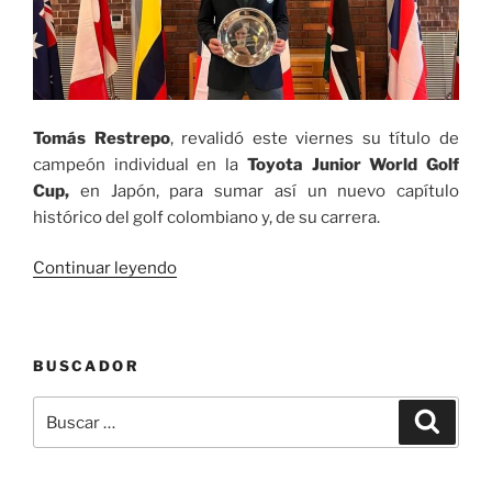
Tomás Restrepo
, revalidó este viernes su título de
campeón individual en la
Toyota Junior World Golf
Cup,
en Japón, para sumar así un nuevo capítulo
histórico del golf colombiano y, de su carrera.
«El
Continuar leyendo
manizalita
Tomás
Restrepo
BUSCADOR
revalidó
su
Buscar
Buscar
título
por:
de
la