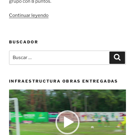
grupo con 8 puntos.
«América
Continuar leyendo
de
Cali
busca
BUSCADOR
el
liderado
Buscar
Buscar
en
por:
Copa
Sudamericana»
INFRAESTRUCTURA OBRAS ENTREGADAS
Reproductor
de
vídeo