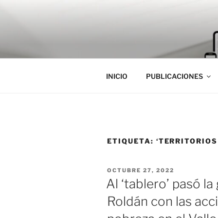
Saltar
al
contenido
INICIO
PUBLICACIONES
ETIQUETA:
‘TERRITORIOS
PUBLICADO
OCTUBRE 27, 2022
EL
Al ‘tablero’ pasó l
Roldán con las acc