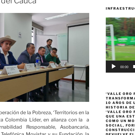
e del Cauca
INFRAESTRU
Reproductor
de
vídeo
00:00
‘VALLE ORO 
TRANSFORMA
10 AÑOS DE
HISTORIA DE
peración de la Pobreza, ‘Territorios en la
‘VALLE ORO 
QUE UNA ES
iza Colombia Líder, en alianza con la a
COMO UN MO
SOCIAL, FOR
abilidad Responsable, Asobancaria,
CONSTRUCCI
elefónica Movistar y su Fundación, la
DEVUELVE EL