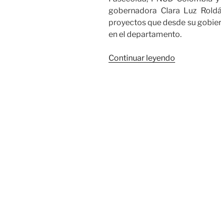
gobernadora Clara Luz Roldá
proyectos que desde su gobier
en el departamento.
«Al
Continuar leyendo
‘tablero’
pasó
la
gobernador
Clara
Luz
Roldán
con
las
acciones
para
superar
la