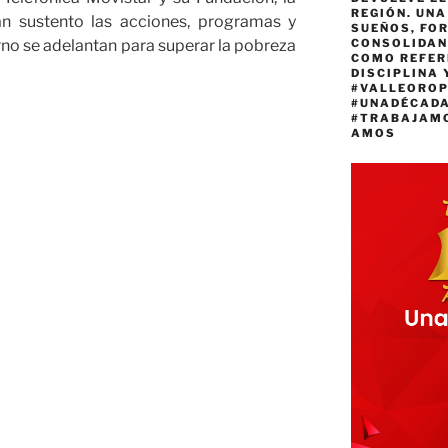
REGIÓN. UN
n sustento las acciones, programas y
SUEÑOS, FO
no se adelantan para superar la pobreza
CONSOLIDAN
COMO REFER
DISCIPLINA 
#VALLEORO
#UNADÉCAD
#TRABAJAM
AMOS
a