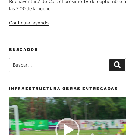
Buenaventura’ de Cali, el próximo 18 de septiembre a
las 7:00 de la noche.
«Los
Continuar leyendo
ritmos
andinos
y
BUSCADOR
colombianos
estarán
Buscar
Buscar
en
por:
Festivalle»
INFRAESTRUCTURA OBRAS ENTREGADAS
Reproductor
de
vídeo