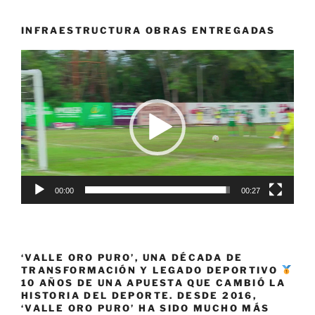
para
tiendas
INFRAESTRUCTURA OBRAS ENTREGADAS
y
Reproductor
pequeños
de
comercios»
vídeo
00:00
00:27
‘VALLE ORO PURO’, UNA DÉCADA DE
TRANSFORMACIÓN Y LEGADO DEPORTIVO
10 AÑOS DE UNA APUESTA QUE CAMBIÓ LA
HISTORIA DEL DEPORTE. DESDE 2016,
‘VALLE ORO PURO’ HA SIDO MUCHO MÁS