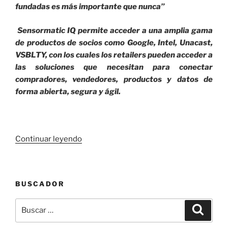
fundadas es más importante que nunca”
Sensormatic IQ permite acceder a una amplia gama
de productos de socios como Google, Intel, Unacast,
VSBLTY, con los cuales los retailers pueden acceder a
las soluciones que necesitan para conectar
compradores, vendedores, productos y datos de
forma abierta, segura y ágil.
«Lanzan
Continuar leyendo
en
Colombia
nueva
BUSCADOR
plataforma
con
Buscar
Buscar
inteligencia
por:
artificial