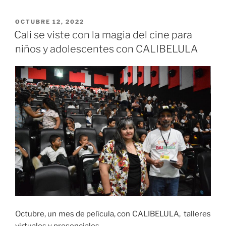
próximo
sábado
PUBLICADO
OCTUBRE 12, 2022
EL
11
Cali se viste con la magia del cine para
de
niños y adolescentes con CALIBELULA
noviembre
los
XXII
Juegos
Deportivos
Nacionales
y
VI
Paranacionales
se
vivirán
por
la
Octubre, un mes de película, con CALIBELULA, talleres
pantalla
virtuales y presenciales