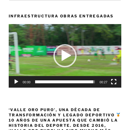
cine
para
niños
INFRAESTRUCTURA OBRAS ENTREGADAS
y
Reproductor
adolescentes
de
con
vídeo
CALIBELULA»
00:00
00:27
‘VALLE ORO PURO’, UNA DÉCADA DE
TRANSFORMACIÓN Y LEGADO DEPORTIVO
10 AÑOS DE UNA APUESTA QUE CAMBIÓ LA
HISTORIA DEL DEPORTE. DESDE 2016,