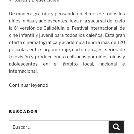
de
Señal
De manera gratuita y pensando en el mes de todos los
Colombia»
niños, niñas y adolescentes llega a la sucursal del cielo
la 6ª versión de Calibélula, el Festival Internacional de
cine infantil y juvenil para todos los caleños. Esta gran
oferta cinematográfica y académica tendrá más de 120
películas entre largometraje, cortometrajes, series de
televisión y producciones realizadas por niños, niñas y
adolescentes en el ámbito local, nacional e
internacional.
«Cali
Continuar leyendo
se
viste
con
BUSCADOR
la
magia
Buscar
Buscar
del
por: