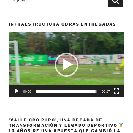
su
por:
primera
victora
en
INFRAESTRUCTURA OBRAS ENTREGADAS
los
Reproductor
Panamericanos
de
Santiago
vídeo
2023»
00:00
00:27
‘VALLE ORO PURO’, UNA DÉCADA DE
TRANSFORMACIÓN Y LEGADO DEPORTIVO
10 AÑOS DE UNA APUESTA QUE CAMBIÓ LA