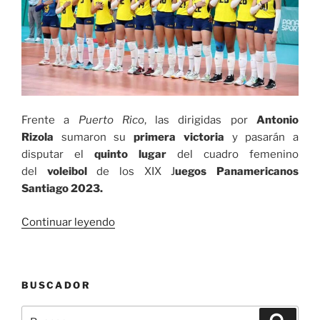
Frente a
Puerto Rico
, las dirigidas por
Antonio
Rizola
sumaron su
primera victoria
y pasarán a
disputar el
quinto lugar
del cuadro femenino
del
voleibol
de los XIX J
uegos Panamericanos
Santiago 2023.
«Selección
Continuar leyendo
Colombia
de
voleibol
BUSCADOR
femenino
consiguió
Buscar
Buscar