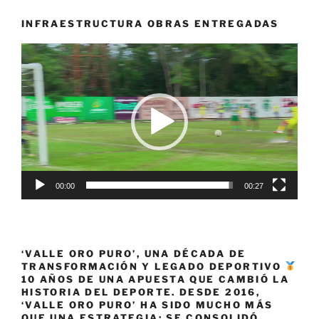
de
final
INFRAESTRUCTURA OBRAS ENTREGADAS
de
Reproductor
la
de
Copa
vídeo
Mundial
de
la
FIFA
2026»
00:00
00:27
‘VALLE ORO PURO’, UNA DÉCADA DE
TRANSFORMACIÓN Y LEGADO DEPORTIVO
10 AÑOS DE UNA APUESTA QUE CAMBIÓ LA
HISTORIA DEL DEPORTE. DESDE 2016,
‘VALLE ORO PURO’ HA SIDO MUCHO MÁS
QUE UNA ESTRATEGIA: SE CONSOLIDÓ