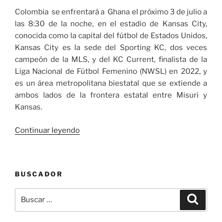
Colombia se enfrentará a Ghana el próximo 3 de julio a
las 8:30 de la noche, en el estadio de Kansas City,
conocida como la capital del fútbol de Estados Unidos,
Kansas City es la sede del Sporting KC, dos veces
campeón de la MLS, y del KC Current, finalista de la
Liga Nacional de Fútbol Femenino (NWSL) en 2022, y
es un área metropolitana biestatal que se extiende a
ambos lados de la frontera estatal entre Misuri y
Kansas.
«Colombia
Continuar leyendo
y
Ghana
en
BUSCADOR
la
ronda
Buscar
Buscar
de
por:
dieciseisavos