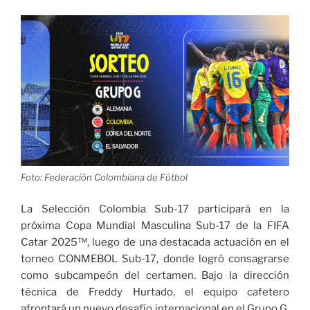
para
microciclo
de
trabajo
–
Marzo
2026»
Foto: Federación Colombiana de Fútbol
La Selección Colombia Sub-17 participará en la
próxima Copa Mundial Masculina Sub-17 de la FIFA
Catar 2025™, luego de una destacada actuación en el
torneo CONMEBOL Sub-17, donde logró consagrarse
como subcampeón del certamen. Bajo la dirección
técnica de Freddy Hurtado, el equipo cafetero
afrontará un nuevo desafío internacional en el Grupo G,