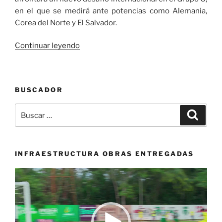
en el que se medirá ante potencias como Alemania,
Corea del Norte y El Salvador.
«Se
Continuar leyendo
definen
los
grupos
BUSCADOR
en
la
Buscar
Buscar
Copa
por:
Mundial
Sub-
17
INFRAESTRUCTURA OBRAS ENTREGADAS
de
Reproductor
la
de
FIFA
vídeo
Catar
2025: