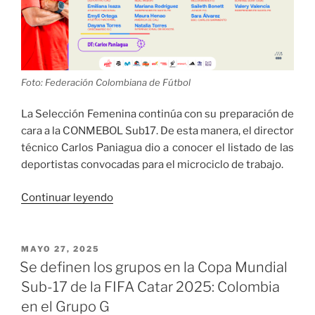
Foto: Federación Colombiana de Fútbol
La Selección Femenina continúa con su preparación de
cara a la CONMEBOL Sub17. De esta manera, el director
técnico Carlos Paniagua dio a conocer el listado de las
deportistas convocadas para el microciclo de trabajo.
«Convocatoria
Continuar leyendo
de
la
Selección
PUBLICADO
MAYO 27, 2025
EL
Colombia
Se definen los grupos en la Copa Mundial
Femenina
Sub-17 de la FIFA Catar 2025: Colombia
Sub-
en el Grupo G
17