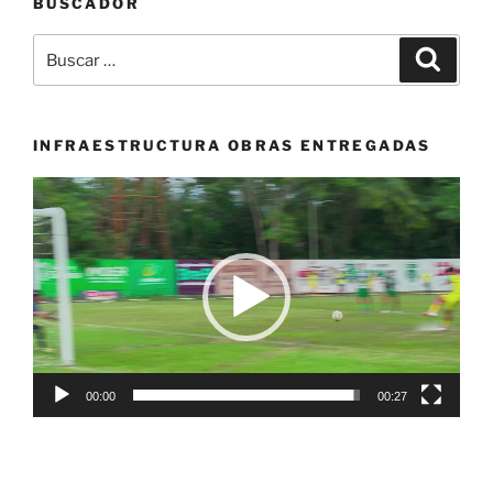
BUSCADOR
Squash
campeón
Buscar
Buscar
Panamericano»
por:
INFRAESTRUCTURA OBRAS ENTREGADAS
Reproductor
de
vídeo
00:00
00:27