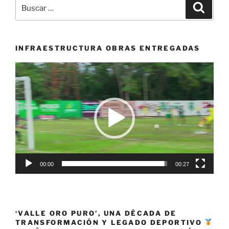
Buscar
Buscar
para
por:
los
IV
Juegos
INFRAESTRUCTURA OBRAS ENTREGADAS
Suramericanos
Reproductor
de
de
la
vídeo
Juventud
Panamá
2026»
00:00
00:27
‘VALLE ORO PURO’, UNA DÉCADA DE
TRANSFORMACIÓN Y LEGADO DEPORTIVO