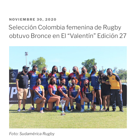
Tucanes
que
representarán
PUBLICADO
NOVIEMBRE 30, 2020
EL
al
Selección Colombia femenina de Rugby
rugby
obtuvo Bronce en El “Valentín” Edición 27
Colombiano
en
el
torneo
Sudamericano
de
4
Naciones»
Foto: Sudamérica Rugby