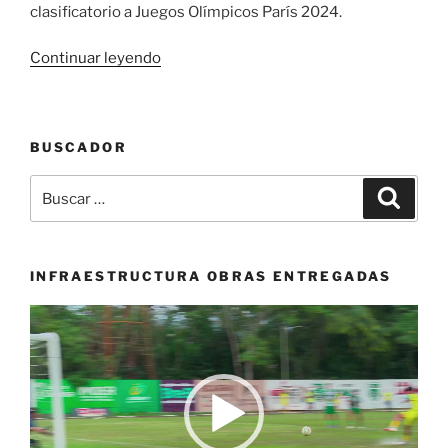
clasificatorio a Juegos Olímpicos París 2024.
«Selección
Continuar leyendo
Colombia
de
levantamiento
BUSCADOR
de
pesas
Buscar
Buscar
mayores
por:
ya
entrena
en
INFRAESTRUCTURA OBRAS ENTREGADAS
Phuket
Reproductor
de
de
cara
vídeo
a
la
Copa
Mundial»