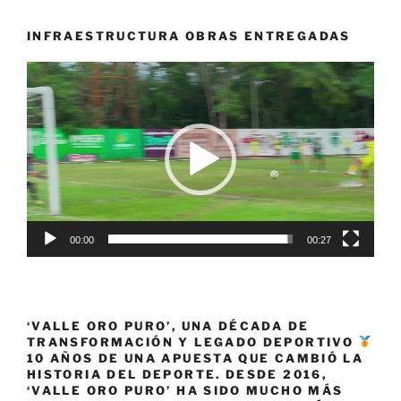
campeona
en
INFRAESTRUCTURA OBRAS ENTREGADAS
el
Reproductor
Gran
de
Prix
vídeo
Francia 2024»
00:00
00:27
‘VALLE ORO PURO’, UNA DÉCADA DE
TRANSFORMACIÓN Y LEGADO DEPORTIVO
10 AÑOS DE UNA APUESTA QUE CAMBIÓ LA
HISTORIA DEL DEPORTE. DESDE 2016,
‘VALLE ORO PURO’ HA SIDO MUCHO MÁS