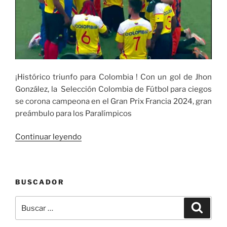
¡Histórico triunfo para Colombia
! Con un gol de Jhon
González, la
Selección Colombia
de Fútbol para ciegos
se corona campeona en el Gran Prix Francia
2024, gran
preámbulo para los Paralímpicos
«Selección
Continuar leyendo
Colombia
de
Fútbol
BUSCADOR
para
ciegos
Buscar
Buscar
se
por:
corona