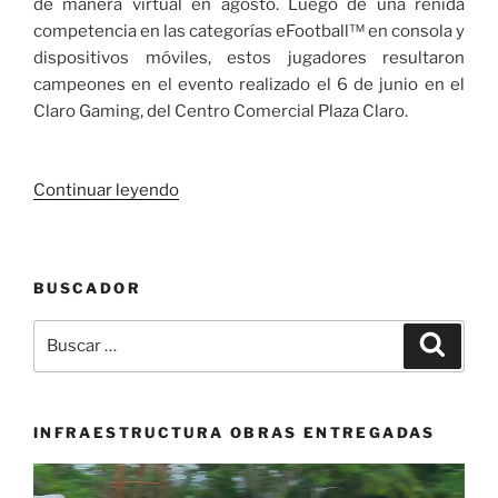
de manera virtual en agosto. Luego de una reñida
competencia en las categorías eFootball™ en consola y
dispositivos móviles, estos jugadores resultaron
campeones en el evento realizado el 6 de junio en el
Claro Gaming, del Centro Comercial Plaza Claro.
«Estos
Continuar leyendo
son
los
ganadores
BUSCADOR
que
conformarán
Buscar
Buscar
la
por:
Selección
Colombia
de
INFRAESTRUCTURA OBRAS ENTREGADAS
eFootball»
Reproductor