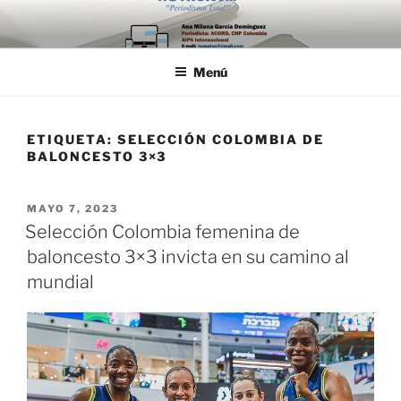
Saltar
al
contenido
Menú
ETIQUETA:
SELECCIÓN COLOMBIA DE
BALONCESTO 3×3
PUBLICADO
MAYO 7, 2023
EL
Selección Colombia femenina de
baloncesto 3×3 invicta en su camino al
mundial