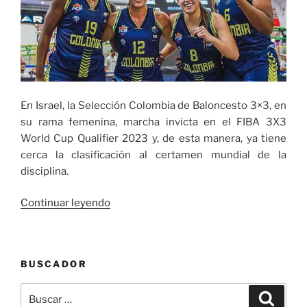
En Israel, la Selección Colombia de Baloncesto 3×3, en
su rama femenina, marcha invicta en el FIBA 3X3
World Cup Qualifier 2023 y, de esta manera, ya tiene
cerca la clasificación al certamen mundial de la
disciplina.
«Selección
Continuar leyendo
Colombia
femenina
de
BUSCADOR
baloncesto
3×3
Buscar
Buscar
invicta