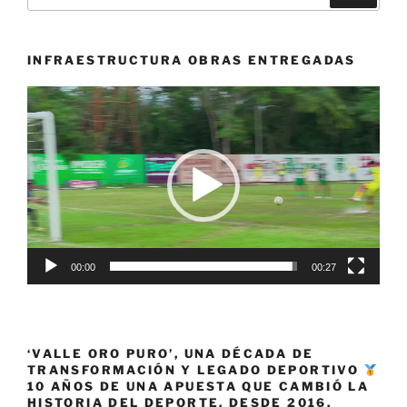
por:
en
su
camino
INFRAESTRUCTURA OBRAS ENTREGADAS
al
Reproductor
mundial»
de
vídeo
00:00
00:27
‘VALLE ORO PURO’, UNA DÉCADA DE
TRANSFORMACIÓN Y LEGADO DEPORTIVO
10 AÑOS DE UNA APUESTA QUE CAMBIÓ LA
HISTORIA DEL DEPORTE. DESDE 2016,