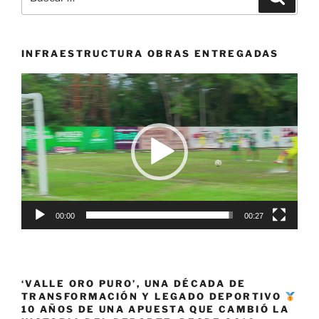
por:
tercer
Día
sin
INFRAESTRUCTURA OBRAS ENTREGADAS
IVA
Reproductor
y
de
Navidad»
vídeo
00:00
00:27
‘VALLE ORO PURO’, UNA DÉCADA DE
TRANSFORMACIÓN Y LEGADO DEPORTIVO
10 AÑOS DE UNA APUESTA QUE CAMBIÓ LA