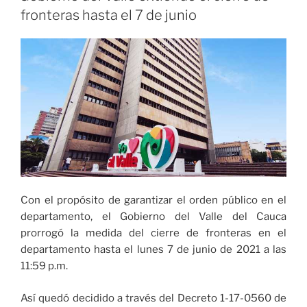
estrategia
fronteras hasta el 7 de junio
‘Diciembre,
mes
de
la
convivencia
a
lo
bien’
por
la
seguridad
Con el propósito de garantizar el orden público en el
en
departamento, el Gobierno del Valle del Cauca
el
prorrogó la medida del cierre de fronteras en el
fin
departamento hasta el lunes 7 de junio de 2021 a las
de
11:59 p.m.
año»
Así quedó decidido a través del Decreto 1-17-0560 de