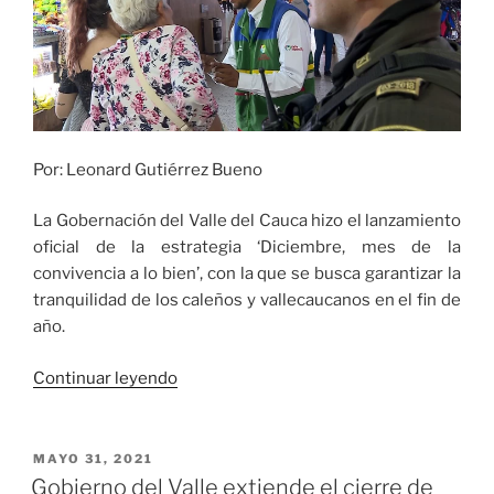
Por: Leonard Gutiérrez Bueno
La Gobernación del Valle del Cauca hizo el lanzamiento
oficial de la estrategia ‘Diciembre, mes de la
convivencia a lo bien’, con la que se busca garantizar la
tranquilidad de los caleños y vallecaucanos en el fin de
año.
«Gobernación
Continuar leyendo
del
Valle
lanzó
PUBLICADO
MAYO 31, 2021
EL
la
Gobierno del Valle extiende el cierre de