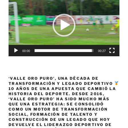
de
ley
vídeo
seca
para
40
municipios
entre
el
00:00
00:27
31
de
diciembre
y
‘VALLE ORO PURO’, UNA DÉCADA DE
el
TRANSFORMACIÓN Y LEGADO DEPORTIVO
3
10 AÑOS DE UNA APUESTA QUE CAMBIÓ LA
HISTORIA DEL DEPORTE. DESDE 2016,
de
‘VALLE ORO PURO’ HA SIDO MUCHO MÁS
enero»
QUE UNA ESTRATEGIA: SE CONSOLIDÓ
COMO UN MOTOR DE TRANSFORMACIÓN
SOCIAL, FORMACIÓN DE TALENTO Y
CONSTRUCCIÓN DE UN LEGADO QUE HOY
DEVUELVE EL LIDERAZGO DEPORTIVO DE