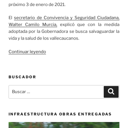
próximo 3 de enero de 2021.
El
secretario de Convivencia y Seguridad Ciudadana,
Walter Camilo Murcia,
explicó que con la medida
adoptada por la Gobernadora se busca salvaguardar la
vida y la salud de los vallecaucanos.
«Gobernación
Continuar leyendo
del
Valle
modifica
BUSCADOR
el
horario
Buscar
Buscar
del
por:
toque
de
queda
INFRAESTRUCTURA OBRAS ENTREGADAS
y
Reproductor
la