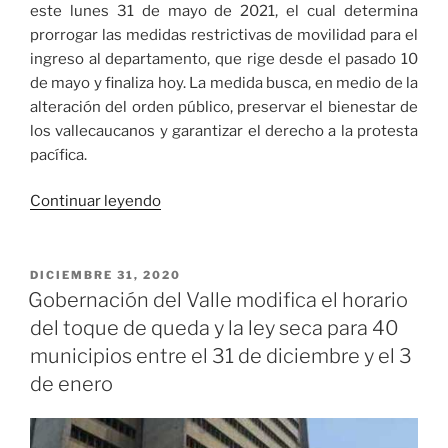
este lunes 31 de mayo de 2021, el cual determina
prorrogar las medidas restrictivas de movilidad para el
ingreso al departamento, que rige desde el pasado 10
de mayo y finaliza hoy. La medida busca, en medio de la
alteración del orden público, preservar el bienestar de
los vallecaucanos y garantizar el derecho a la protesta
pacífica.
«Gobierno
Continuar leyendo
del
Valle
extiende
PUBLICADO
DICIEMBRE 31, 2020
EL
el
Gobernación del Valle modifica el horario
cierre
del toque de queda y la ley seca para 40
de
municipios entre el 31 de diciembre y el 3
fronteras
de enero
hasta
el
7