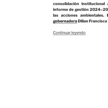
consolidación institucional
informe de gestión 2024–202
las acciones ambientales.
gobernadora
Dilian Francisca
» El
Continuar leyendo
Valle
del
Cauca
ocupa
el
primer
lugar
en
sostenibilid
ambiental
en
el
país»