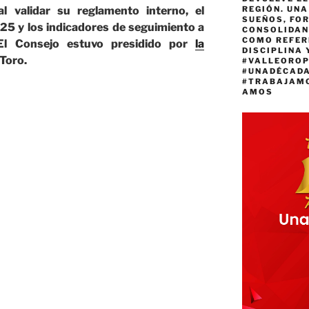
REGIÓN. UN
 al validar su reglamento interno, el
SUEÑOS, FO
5 y los indicadores de seguimiento a
CONSOLIDAN
COMO REFER
 El Consejo estuvo presidido por
la
DISCIPLINA 
 Toro.
#VALLEORO
#UNADÉCAD
#TRABAJAM
AMOS
ad