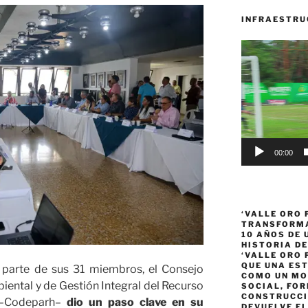
INFRAESTRU
Reproductor
de
vídeo
00:00
‘VALLE ORO 
TRANSFORMA
10 AÑOS DE
HISTORIA DE
‘VALLE ORO 
QUE UNA ES
parte de sus 31 miembros, el Consejo
COMO UN MO
ental y de Gestión Integral del Recurso
SOCIAL, FOR
CONSTRUCCI
a –Codeparh–
dio un paso clave en su
DEVUELVE EL