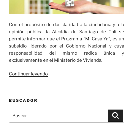
Con el propósito de dar claridad a la ciudadanía y a la
opinión pública, la Alcaldía de Santiago de Cali se
permite informar que el Programa “Mi Casa Ya”, es un
subsidio liderado por el Gobierno Nacional y cuya
responsabilidad del mismo radica única y
exclusivamente en el Ministerio de Vivienda.
«Programa
Continuar leyendo
“Mi
Casa
Ya”
BUSCADOR
es
un
Buscar
Buscar
subsidio
por:
nacional»