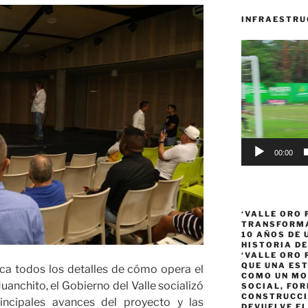
INFRAESTRU
Reproductor
de
vídeo
00:00
‘VALLE ORO 
TRANSFORMA
10 AÑOS DE
HISTORIA DE
‘VALLE ORO 
QUE UNA ES
a todos los detalles de cómo opera el
COMO UN MO
uanchito, el Gobierno del Valle socializó
SOCIAL, FOR
CONSTRUCCI
incipales avances del proyecto y las
DEVUELVE EL