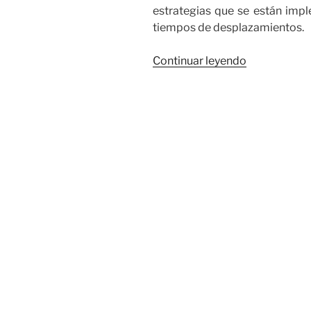
estrategias que se están impl
tiempos de desplazamientos.
«Gobierno
Continuar leyendo
del
Valle
socializó
Plan
Integral
de
Movilidad
con
los
candelareño