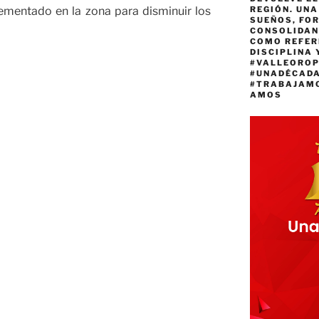
REGIÓN. UN
ementado en la zona para disminuir los
SUEÑOS, FO
CONSOLIDAN
COMO REFER
DISCIPLINA 
#VALLEORO
#UNADÉCAD
#TRABAJAM
AMOS
s»