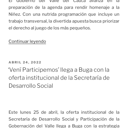
El Gobierno del Valle del Cauca avanza en la
preparación de la agenda para rendir homenaje a la
Niñez. Con una nutrida programación que incluye un
trabajo transversal, la divertida apuesta busca priorizar
el derecho al juego de los más pequeños.
«Gobernación
Continuar leyendo
del
Valle
inicia
PUBLICADO
ABRIL 24, 2022
EL
las
‘Vení Participemos’ llega a Buga con la
acciones
oferta institucional de la Secretaría de
para
Desarrollo Social
el
homenaje
a
la
Este lunes 25 de abril, la oferta institucional de la
Niñez»
Secretaría de Desarrollo Social y Participación de la
Gobernación del Valle llega a Buga con la estrategia