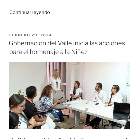
«Gobernación
Continuar leyendo
del
Valle
realizó
PUBLICADO
FEBRERO 29, 2024
EL
el
Gobernación del Valle inicia las acciones
tercer
para el homenaje a la Niñez
Comité
de
Política
Social»