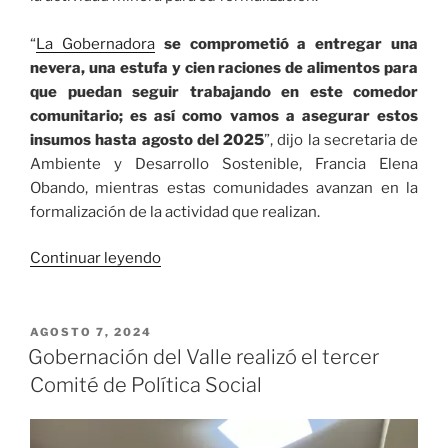
“
La Gobernadora
se comprometió a entregar una
nevera, una estufa y cien raciones de alimentos para
que puedan seguir trabajando en este comedor
comunitario; es así como vamos a asegurar estos
insumos hasta agosto del 2025
”, dijo la secretaria de
Ambiente y Desarrollo Sostenible, Francia Elena
Obando, mientras estas comunidades avanzan en la
formalización de la actividad que realizan.
«Gobernación
Continuar leyendo
del
Valle
del
PUBLICADO
AGOSTO 7, 2024
EL
Cauca,
Gobernación del Valle realizó el tercer
trabaja
Comité de Política Social
y
cumple