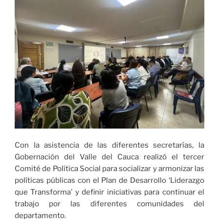
los
compromisos
pactados
con
la
comunidad
del
sector
de
Zaragoza»
Con la asistencia de las diferentes secretarías, la
Gobernación del Valle del Cauca realizó el tercer
Comité de Política Social para socializar y armonizar las
políticas públicas con el Plan de Desarrollo ‘Liderazgo
que Transforma’ y definir iniciativas para continuar el
trabajo por las diferentes comunidades del
departamento.