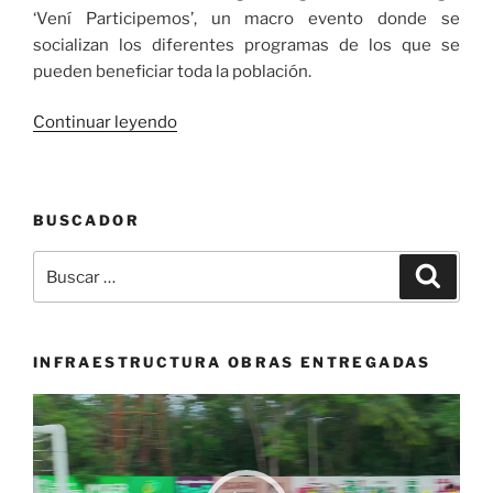
‘Vení Participemos’, un macro evento donde se
socializan los diferentes programas de los que se
pueden beneficiar toda la población.
«‘Vení
Continuar leyendo
Participemos’
llega
a
BUSCADOR
Buga
con
Buscar
Buscar
la
por:
oferta
institucional
de
INFRAESTRUCTURA OBRAS ENTREGADAS
la
Reproductor
Secretaría
de
de
vídeo
Desarrollo
Social»