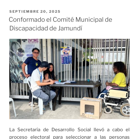
Valle
del
PUBLICADO
SEPTIEMBRE 20, 2025
EL
Cauca
Conformado el Comité Municipal de
articula
Discapacidad de Jamundí
alianza
institucional
para
proteger
a
los
seres
sintientes»
La Secretaría de Desarrollo Social llevó a cabo el
proceso electoral para seleccionar a las personas