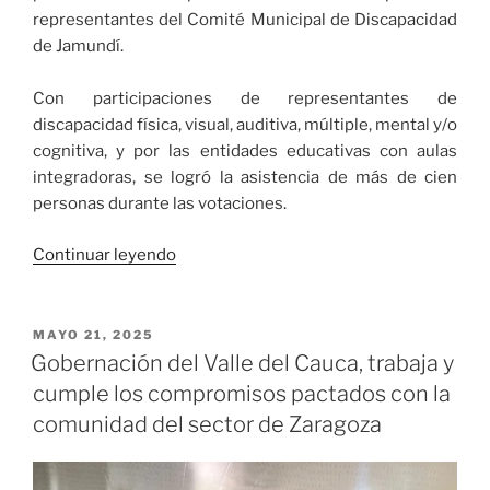
representantes del Comité Municipal de Discapacidad
de Jamundí.
Con participaciones de representantes de
discapacidad física, visual, auditiva, múltiple, mental y/o
cognitiva, y por las entidades educativas con aulas
integradoras, se logró la asistencia de más de cien
personas durante las votaciones.
«Conformado
Continuar leyendo
el
Comité
Municipal
PUBLICADO
MAYO 21, 2025
EL
de
Gobernación del Valle del Cauca, trabaja y
Discapacidad
cumple los compromisos pactados con la
de
comunidad del sector de Zaragoza
Jamundí»