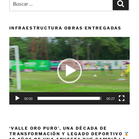
Buscar
Buscar
el
por:
festival
de
festivales
INFRAESTRUCTURA OBRAS ENTREGADAS
con
Reproductor
los
de
acordes
vídeo
del
‘Mono
Núñez’»
00:00
00:27
‘VALLE ORO PURO’, UNA DÉCADA DE
TRANSFORMACIÓN Y LEGADO DEPORTIVO