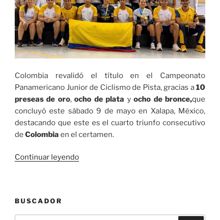
Colombia revalidó el título en el Campeonato
Panamericano Junior de Ciclismo de Pista, gracias a
10
preseas de oro
,
ocho de plata
y
ocho de bronce,
que
concluyó este sábado 9 de mayo en Xalapa, México,
destacando que este es el cuarto triunfo consecutivo
de
Colombia
en el certamen.
«Colombia,
Continuar leyendo
campeón
del
Panamericano
BUSCADOR
Junior
de