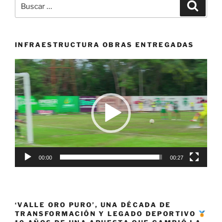
Buscar
Buscar
Cilcismo
por:
de
Pista
en
INFRAESTRUCTURA OBRAS ENTREGADAS
Xalapa
Reproductor
–
de
México»
vídeo
00:00
00:27
‘VALLE ORO PURO’, UNA DÉCADA DE
TRANSFORMACIÓN Y LEGADO DEPORTIVO