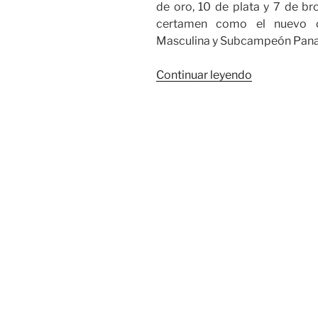
de oro, 10 de plata y 7 de b
certamen como el nuevo 
Masculina y Subcampeón Panam
«Colombia
Continuar leyendo
Campeón
Panamerica
en
la
rama
Masculina
y
Subcampeó
Panamerica
en
la
femenina
de
Levantamie