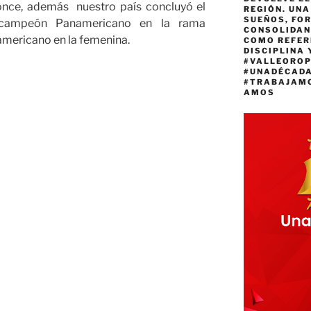
ronce, además nuestro país concluyó el
REGIÓN. UN
SUEÑOS, FO
campeón Panamericano en la rama
CONSOLIDAN
ericano en la femenina.
COMO REFER
DISCIPLINA 
#VALLEORO
#UNADÉCAD
#TRABAJAM
AMOS
no
n
no
nto