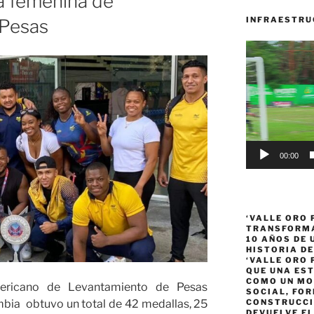
a femenina de
INFRAESTRU
 Pesas
Reproductor
de
vídeo
00:00
‘VALLE ORO 
TRANSFORMA
10 AÑOS DE
HISTORIA DE
‘VALLE ORO 
QUE UNA ES
COMO UN MO
ricano de Levantamiento de Pesas
SOCIAL, FOR
bia obtuvo un total de 42 medallas, 25
CONSTRUCCI
DEVUELVE EL