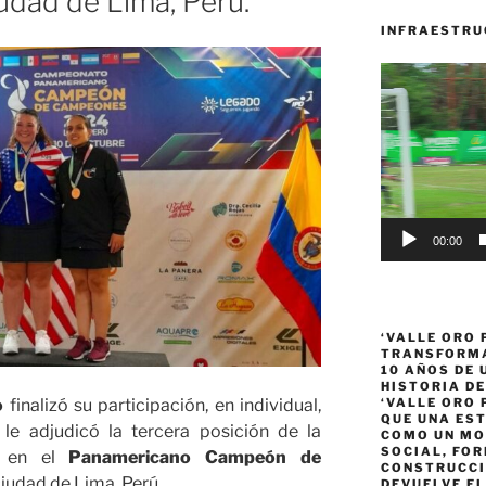
iudad de Lima, Perú.
INFRAESTRU
Reproductor
de
vídeo
00:00
‘VALLE ORO 
TRANSFORMA
10 AÑOS DE
HISTORIA DE
o
finalizó su participación, en individual,
‘VALLE ORO 
QUE UNA ES
le adjudicó la tercera posición de la
COMO UN MO
SOCIAL, FOR
 en el
Panamericano Campeón de
CONSTRUCCI
ciudad de Lima, Perú.
DEVUELVE EL