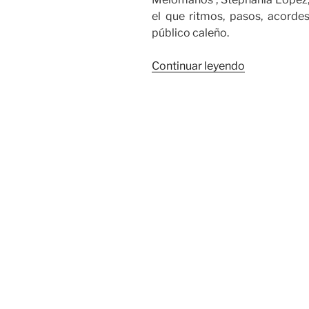
el que ritmos, pasos, acordes
público caleño.
«La
Continuar leyendo
semilla
de
la
salsa
germina
en
la
Feria
del
Libro»