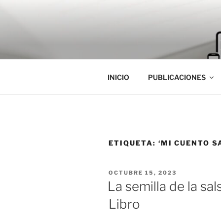
Saltar
al
contenido
INICIO
PUBLICACIONES
ETIQUETA:
‘MI CUENTO S
PUBLICADO
OCTUBRE 15, 2023
EL
La semilla de la sal
Libro