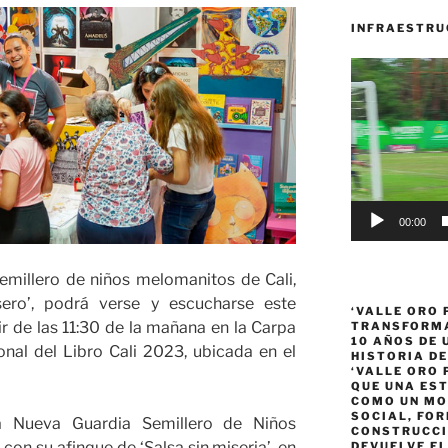
INFRAESTRU
Reproductor
de
vídeo
00:00
 semillero de niños melomanitos de Cali,
ero’, podrá verse y escucharse este
‘VALLE ORO 
r de las 11:30 de la mañana en la Carpa
TRANSFORMA
10 AÑOS DE
onal del Libro Cali 2023, ubicada en el
HISTORIA DE
‘VALLE ORO 
QUE UNA ES
COMO UN MO
SOCIAL, FOR
‘La Nueva Guardia Semillero de Niños
CONSTRUCCI
on su afinque de ‘Salsa sin miseria’, en
DEVUELVE EL