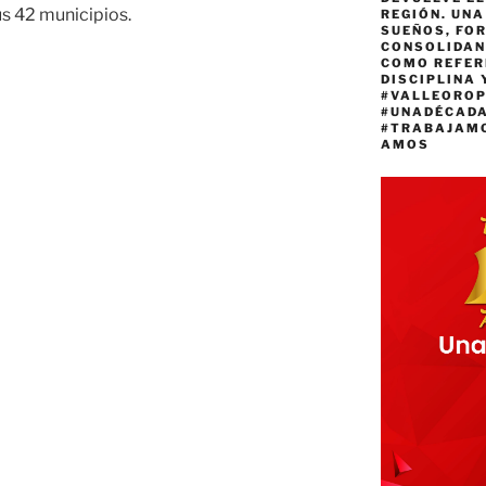
us 42 municipios.
REGIÓN. UN
SUEÑOS, FO
CONSOLIDAN
COMO REFER
DISCIPLINA 
#VALLEORO
#UNADÉCAD
#TRABAJAM
AMOS
to»