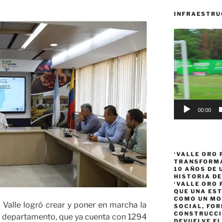
INFRAESTRU
Reproductor
de
vídeo
00:00
‘VALLE ORO 
TRANSFORMA
10 AÑOS DE
HISTORIA DE
‘VALLE ORO 
QUE UNA ES
COMO UN MO
 Valle logró crear y poner en marcha la
SOCIAL, FOR
CONSTRUCCI
el departamento, que ya cuenta con 1294
DEVUELVE EL