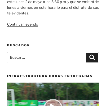
este lunes 2 de mayo a las 3:30 p.m. y que se emitirá de
lunes a viernes en este horario para el disfrute de sus
televidentes.
«‘Los
Continuar leyendo
García’
la
familia
BUSCADOR
más
popular
Buscar
Buscar
de
por:
Cali
llega
a
INFRAESTRUCTURA OBRAS ENTREGADAS
Telepacífico»
Reproductor
de
vídeo