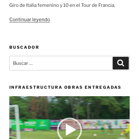
Giro de Italia femenino y 10 en el Tour de Francia.
«Alemania
Continuar leyendo
será
el
primer
BUSCADOR
país
en
Buscar
Buscar
arribar
por:
a
Cali
el
INFRAESTRUCTURA OBRAS ENTREGADAS
próximo
Reproductor
viernes
de
para
vídeo
participar
en
la
tercera