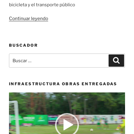
bicicleta y el transporte público
«Cali
Continuar leyendo
le
cumplió
al
BUSCADOR
Día
sin
Buscar
Buscar
Carro
por:
y
sin
Moto;
INFRAESTRUCTURA OBRAS ENTREGADAS
autoridades
Reproductor
entregaron
de
balance
vídeo
positivo»