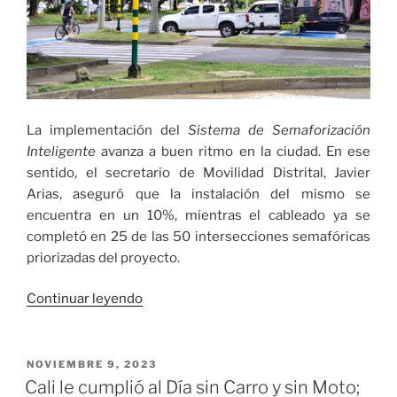
La implementación del
Sistema de Semaforización
Inteligente
avanza a buen ritmo en la ciudad. En ese
sentido, el secretario de Movilidad Distrital, Javier
Arias, aseguró que la instalación del mismo se
encuentra en un 10%, mientras el cableado ya se
completó en 25 de las 50 intersecciones semafóricas
priorizadas del proyecto.
«Avanza
Continuar leyendo
proyecto
de
‘Semaforización
PUBLICADO
NOVIEMBRE 9, 2023
EL
Inteligente’
Cali le cumplió al Día sin Carro y sin Moto;