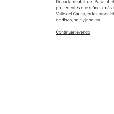
Departamental de Para atlet
precedentes que reúne a más d
Valle del Cauca, en las modal
de disco, bala y jabalina.
«Los
Continuar leyendo
mejores
en
la
I
Copa
Departamen
de
Para
atletismo
Valle
Oro
Puro’
en