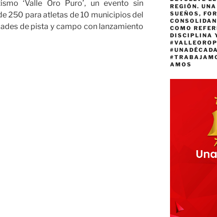
ismo ‘Valle Oro Puro’, un evento sin
REGIÓN. UN
SUEÑOS, FO
e 250 para atletas de 10 municipios del
CONSOLIDAN
idades de pista y campo con lanzamiento
COMO REFER
DISCIPLINA 
#VALLEORO
#UNADÉCAD
#TRABAJAM
AMOS
tal