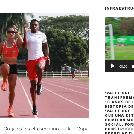
INFRAESTRU
Reproductor
de
vídeo
00:00
‘VALLE ORO 
TRANSFORMA
10 AÑOS DE
HISTORIA DE
‘VALLE ORO 
QUE UNA ES
COMO UN MO
SOCIAL, FOR
 Grajales’ es el escenario de la I Copa
CONSTRUCCI
DEVUELVE EL