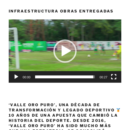
en
Neiva»
INFRAESTRUCTURA OBRAS ENTREGADAS
Reproductor
de
vídeo
00:00
00:27
‘VALLE ORO PURO’, UNA DÉCADA DE
TRANSFORMACIÓN Y LEGADO DEPORTIVO
10 AÑOS DE UNA APUESTA QUE CAMBIÓ LA
HISTORIA DEL DEPORTE. DESDE 2016,
‘VALLE ORO PURO’ HA SIDO MUCHO MÁS