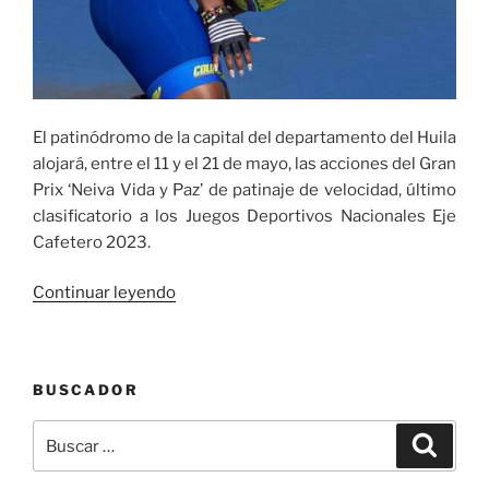
El patinódromo de la capital del departamento del Huila
alojará, entre el 11 y el 21 de mayo, las acciones del Gran
Prix ‘Neiva Vida y Paz’ de patinaje de velocidad, último
clasificatorio a los Juegos Deportivos Nacionales Eje
Cafetero 2023.
«El
Continuar leyendo
Grand
Prix
de
BUSCADOR
patinaje
de
Buscar
Buscar
velocidad
por:
será