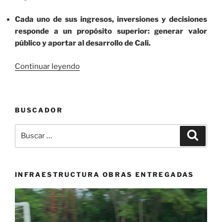
Cada uno de sus ingresos, inversiones y decisiones
responde a un propósito superior: generar valor
público y aportar al desarrollo de Cali.
«EnRuta
Continuar leyendo
reafirma
su
compromiso
BUSCADOR
con
Cali,
Buscar
Buscar
como
por:
una
empresa
pública
INFRAESTRUCTURA OBRAS ENTREGADAS
moderna,
Reproductor
eficiente
de
y
vídeo
al