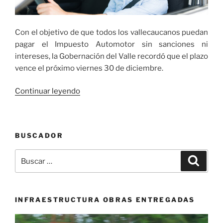
Con el objetivo de que todos los vallecaucanos puedan
pagar el Impuesto Automotor sin sanciones ni
intereses, la Gobernación del Valle recordó que el plazo
vence el próximo viernes 30 de diciembre.
«¡Recuerde
Continuar leyendo
pagar
el
impuesto
BUSCADOR
automotor!
Este
Buscar
Buscar
viernes
por:
30
de
diciembre
INFRAESTRUCTURA OBRAS ENTREGADAS
se
Reproductor
vence