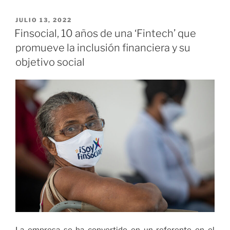
de
la
PUBLICADO
JULIO 13, 2022
EL
Colombia
Finsocial, 10 años de una ‘Fintech’ que
profunda
promueve la inclusión financiera y su
se
objetivo social
exhiben
en
Aeropuerto
Internacional
El
Dorado»
La empresa se ha convertido en un referente en el