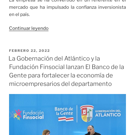
mercado que ha impulsado la confianza inversionista
en el país.
«Finsocial,
Continuar leyendo
10
años
de
PUBLICADO
FEBRERO 22, 2022
EL
una
La Gobernación del Atlántico y la
‘Fintech’
Fundación Finsocial lanzan El Banco de la
que
Gente para fortalecer la economía de
promueve
microempresarios del departamento
la
inclusión
financiera
y
su
objetivo
social»