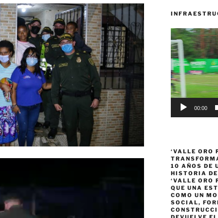
INFRAESTRU
Reproductor
de
vídeo
00:00
‘VALLE ORO 
TRANSFORMA
10 AÑOS DE
HISTORIA DE
‘VALLE ORO 
QUE UNA ES
COMO UN MO
SOCIAL, FOR
CONSTRUCCI
DEVUELVE EL