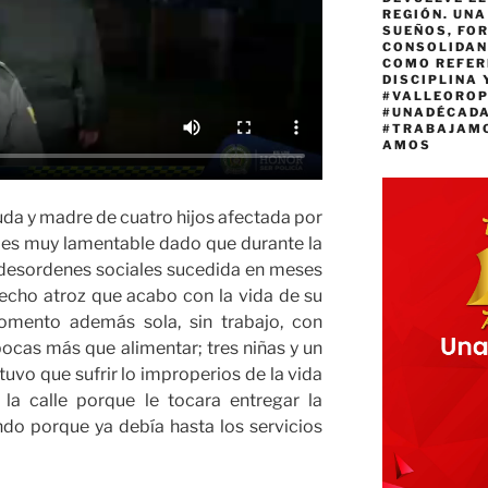
REGIÓN. UN
SUEÑOS, FO
CONSOLIDAN
COMO REFER
DISCIPLINA 
#VALLEORO
#UNADÉCAD
#TRABAJAM
AMOS
da y madre de cuatro hijos afectada por
o es muy lamentable dado que durante la
 desordenes sociales sucedida en meses
hecho atroz que acabo con la vida de su
mento además sola, sin trabajo, con
cas más que alimentar; tres niñas y un
tuvo que sufrir lo improperios de la vida
la calle porque le tocara entregar la
ndo porque ya debía hasta los servicios