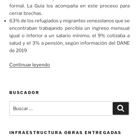
formal. La Guía los acompaña en este proceso para
cerrar brechas.
63% de los refugiados y migrantes venezolanos que se
encontraban trabajando percibía un ingreso mensual
igual o inferior a un salario mínimo, el 9% cotizaba a
salud y el 3% a pensión, según información del DANE
de 2019
«Se
Continuar leyendo
lanzó
Guía
para
BUSCADOR
orientar
a
Buscar
Buscar
población
por:
refugiada
y
migrante
INFRAESTRUCTURA OBRAS ENTREGADAS