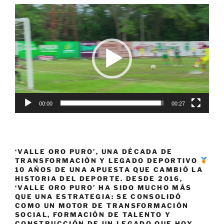
venezolana
Reproductor
en
de
proceso
vídeo
de
inserción
laboral»
00:00
00:27
‘VALLE ORO PURO’, UNA DÉCADA DE
TRANSFORMACIÓN Y LEGADO DEPORTIVO
10 AÑOS DE UNA APUESTA QUE CAMBIÓ LA
HISTORIA DEL DEPORTE. DESDE 2016,
‘VALLE ORO PURO’ HA SIDO MUCHO MÁS
QUE UNA ESTRATEGIA: SE CONSOLIDÓ
COMO UN MOTOR DE TRANSFORMACIÓN
SOCIAL, FORMACIÓN DE TALENTO Y
CONSTRUCCIÓN DE UN LEGADO QUE HOY