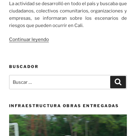
La actividad se desarrolló en todo el país y buscaba que
ciudadanos, colectivos comunitarios, organizaciones y
empresas, se informaran sobre los escenarios de
riesgos que pueden ocurrir en Cali.
«150
Continuar leyendo
mil
personas
participaron
BUSCADOR
en
el
Buscar
Buscar
‘Simulacro
por:
Nacional
de
Respuesta
INFRAESTRUCTURA OBRAS ENTREGADAS
a
Reproductor
Emergencias’»
de
vídeo