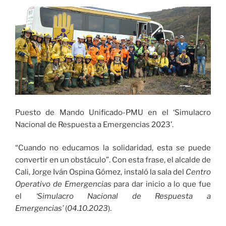
Taekwondo
2025’
en
la
Escuela
de
Aviación
Marco
Fidel
Puesto de Mando Unificado-PMU en el ‘Simulacro
Suárez»
Nacional de Respuesta a Emergencias 2023’.
“Cuando no educamos la solidaridad, esta se puede
convertir en un obstáculo”. Con esta frase, el alcalde de
Cali, Jorge Iván Ospina Gómez, instaló la sala del
Centro
Operativo de Emergencias
para dar inicio a lo que fue
el
‘Simulacro Nacional de Respuesta a
Emergencias’
(
04.10.2023
).