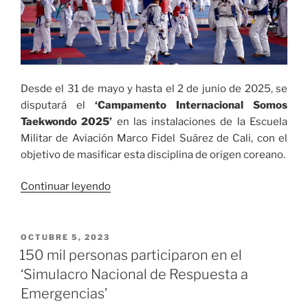
Desde el 31 de mayo y hasta el 2 de junio de 2025, se
disputará el
‘Campamento Internacional Somos
Taekwondo 2025’
en las instalaciones de la Escuela
Militar de Aviación Marco Fidel Suárez de Cali, con el
objetivo de masificar esta disciplina de origen coreano.
«Se
Continuar leyendo
realiza
en
Cali
PUBLICADO
OCTUBRE 5, 2023
EL
el
150 mil personas participaron en el
‘Campamento
‘Simulacro Nacional de Respuesta a
Internacional
Emergencias’
Somos