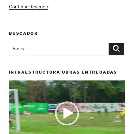
«Deportivo
Continuar leyendo
Cali
busca
su
BUSCADOR
segundo
título
Buscar
Buscar
en
por:
la
liga
femenina»
INFRAESTRUCTURA OBRAS ENTREGADAS
Reproductor
de
vídeo