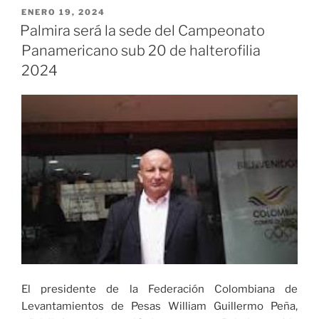
los
PUBLICADO
ENERO 19, 2024
EL
mejores
Palmira será la sede del Campeonato
levantadores
Panamericano sub 20 de halterofilia
de
2024
pesas
en
el
Campeonato
Panamericano
y
Suramericano
2024»
El presidente de la Federación Colombiana de
Levantamientos de Pesas William Guillermo Peña,