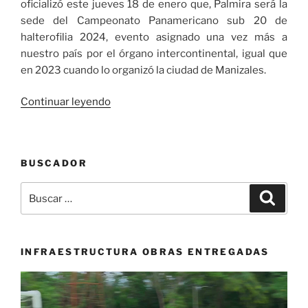
oficializó este jueves 18 de enero que, Palmira será la
sede del Campeonato Panamericano sub 20 de
halterofilia 2024, evento asignado una vez más a
nuestro país por el órgano intercontinental, igual que
en 2023 cuando lo organizó la ciudad de Manizales.
«Palmira
Continuar leyendo
será
la
sede
BUSCADOR
del
Campeonato
Buscar
Buscar
Panamericano
por:
sub
20
de
INFRAESTRUCTURA OBRAS ENTREGADAS
halterofilia
Reproductor
2024»
de