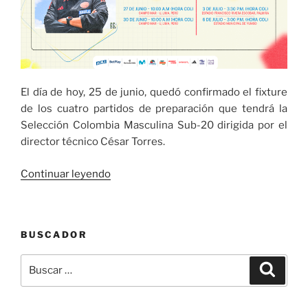
El día de hoy, 25 de junio, quedó confirmado el fixture
de los cuatro partidos de preparación que tendrá la
Selección Colombia Masculina Sub-20 dirigida por el
director técnico César Torres.
«Selección
Continuar leyendo
Colombia
Masculina
Sub-
BUSCADOR
20:
confirmados
Buscar
Buscar
los
por:
horarios
de