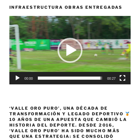
los
INFRAESTRUCTURA OBRAS ENTREGADAS
amistosos
Reproductor
en
de
Perú
vídeo
y
Colombia.»
00:00
00:27
‘VALLE ORO PURO’, UNA DÉCADA DE
TRANSFORMACIÓN Y LEGADO DEPORTIVO
10 AÑOS DE UNA APUESTA QUE CAMBIÓ LA
HISTORIA DEL DEPORTE. DESDE 2016,
‘VALLE ORO PURO’ HA SIDO MUCHO MÁS
QUE UNA ESTRATEGIA: SE CONSOLIDÓ