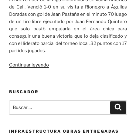
de Cali. Venció 1-0 en su visita a Rionegro a Águilas
Doradas con gol de Jean Pestaña en el minuto 70 luego
de un tiro libre ejecutado por Juan Fernando Quintero
que solo bastó empujarla en el área chica para
conseguir una buena victoria que lo deja clasificado y
con el liderato parcial del torneo local, 32 puntos con 17
partidos jugados.
«América
Continuar leyendo
es
líder
de
BUSCADOR
la
liga
Buscar
Buscar
al
por:
vencer
a
Rionegro»
INFRAESTRUCTURA OBRAS ENTREGADAS