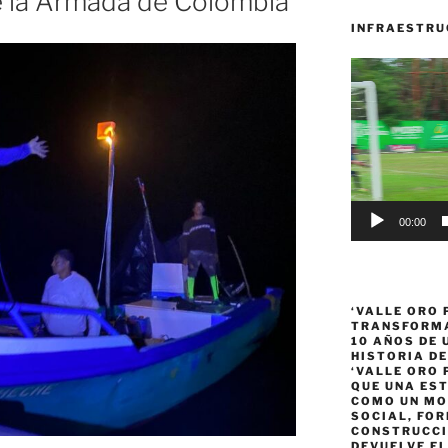
e la Armada de Colombia
INFRAESTRU
Reproductor
de
vídeo
00:00
‘VALLE ORO 
TRANSFORMA
10 AÑOS DE
HISTORIA DE
‘VALLE ORO 
QUE UNA ES
COMO UN MO
SOCIAL, FOR
CONSTRUCCI
DEVUELVE EL