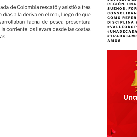
REGIÓN. UN
da de Colombia rescató y asistió a tres
SUEÑOS, FO
CONSOLIDAN
días a la deriva en el mar, luego de que
COMO REFER
sarrollaban faena de pesca presentara
DISCIPLINA 
#VALLEORO
la corriente los llevara desde las costas
#UNADÉCAD
as.
#TRABAJAM
AMOS
s