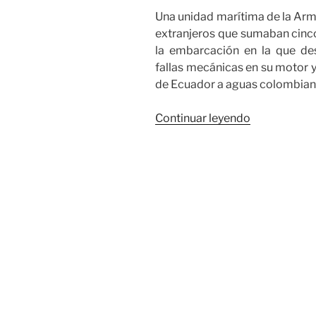
Una unidad marítima de la Arma
extranjeros que sumaban cinco 
la embarcación en la que de
fallas mecánicas en su motor y 
de Ecuador a aguas colombian
«Rescatado
Continuar leyendo
tres
extranjeros
después
de
cinco
días
a
la
deriva
en
el