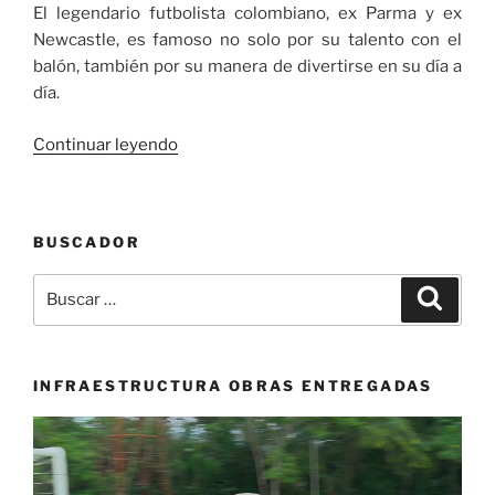
El legendario futbolista colombiano, ex Parma y ex
Newcastle, es famoso no solo por su talento con el
balón, también por su manera de divertirse en su día a
día.
«El
Continuar leyendo
Tino
Asprilla
tiene
BUSCADOR
nuevo
hobby»
Buscar
Buscar
por:
INFRAESTRUCTURA OBRAS ENTREGADAS
Reproductor
de
vídeo