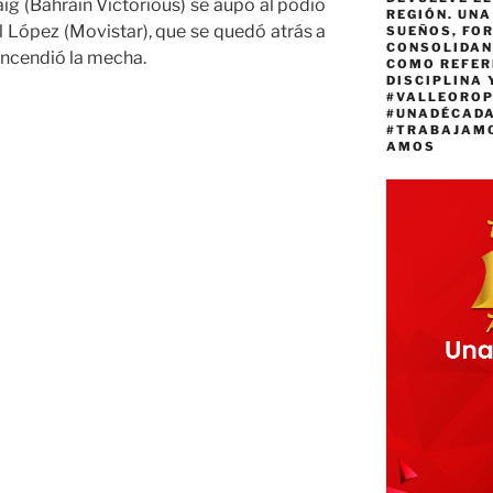
aig (Bahrain Victorious) se aupó al podio
REGIÓN. UN
 López (Movistar), que se quedó atrás a
SUEÑOS, FO
CONSOLIDAN
ncendió la mecha.
COMO REFER
DISCIPLINA 
#VALLEORO
#UNADÉCAD
#TRABAJAM
AMOS
n