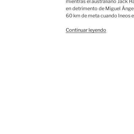
mientras el australiano Jack H
en detrimento de Miguel Ángel
60 km de meta cuando Ineos e
«El
Continuar leyendo
francés
Clément
Champoussi
gana
la
etapa
20
de
La
Vuelta
en
Mos-
Castro
de