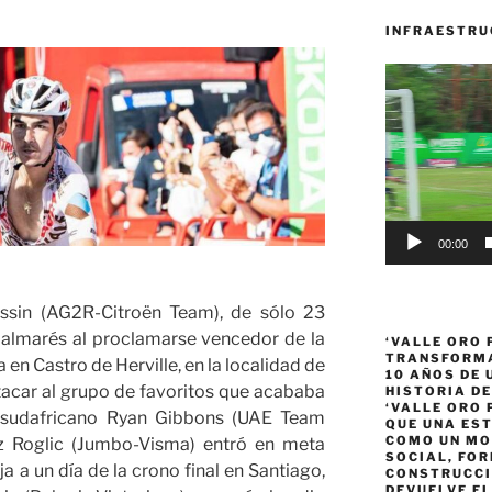
INFRAESTRU
Reproductor
de
vídeo
00:00
ssin (AG2R-Citroën Team), de sólo 23
palmarés al proclamarse vencedor de la
‘VALLE ORO 
TRANSFORMA
en Castro de Herville, en la localidad de
10 AÑOS DE
atacar al grupo de favoritos que acababa
HISTORIA DE
‘VALLE ORO 
el sudafricano Ryan Gibbons (UAE Team
QUE UNA ES
COMO UN MO
oz Roglic (Jumbo-Visma) entró en meta
SOCIAL, FOR
 a un día de la crono final en Santiago,
CONSTRUCCI
DEVUELVE EL